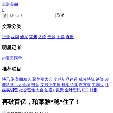
取消
文章分类
行业
品牌
研发
零售
人物
专题
图说
直播
明星记者
@夏天同学
推荐栏目
快讯
聚美丽精选
聚美丽大会
全球新品速递
成分特辑
谈资
皮
肤科学百人论坛
抖音
文君下午茶
科学品牌
东方香
中国妆
社
媒实训营
社交营销大会
创投+
数聚
全球资讯
IPO
财报
再破百亿，珀莱雅“稳”住了！