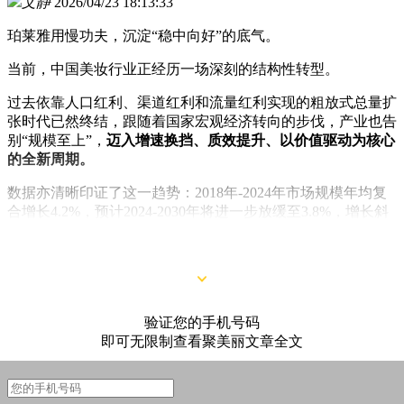
文静
2026/04/23 18:13:33
珀莱雅用慢功夫，沉淀“稳中向好”的底气。
当前，中国美妆行业正经历一场深刻的结构性转型。
过去依靠人口红利、渠道红利和流量红利实现的粗放式总量扩
张时代已然终结，跟随着国家宏观经济转向的步伐，产业也告
别“规模至上”，
迈入增速换挡、质效提升、以价值驱动为核心
的全新周期。
数据亦清晰印证了这一趋势：2018年-2024年市场规模年均复
合增长4.2%，预计2024-2030年将进一步放缓至3.8%，增长斜
率较此前明显放缓——这并不是行业的式微，而是
进入结构优
化的开始。
验证您的手机号码
即可无限制查看聚美丽文章全文