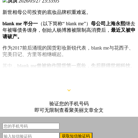
飘飘
2026/05/27 23:33:05
新世相母公司投资的底妆品牌积重难返。
blank me 半分一
（以下简称“ blank me”）
母公司上海永熙
继去
年被曝债务缠身，创始人杨博雅被限制高消费后，
最近又被申
请破产。
作为2017前后涌现的国货彩妆新锐代表，blank me与花西子、
完美日记、方里等相继崛起。
其中，
blank me曾被称作国货第一底妆，先后获得世相科技、
尚承投资、悠可等机构/企业投资，品牌排名一度超越花西
子，
备受行业瞩目。
验证您的手机号码
即可无限制查看聚美丽文章全文
获取短信验证码