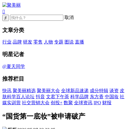
取消
文章分类
行业
品牌
研发
零售
人物
专题
图说
直播
明星记者
@夏天同学
推荐栏目
快讯
聚美丽精选
聚美丽大会
全球新品速递
成分特辑
谈资
皮
肤科学百人论坛
抖音
文君下午茶
科学品牌
东方香
中国妆
社
媒实训营
社交营销大会
创投+
数聚
全球资讯
IPO
财报
“国货第一底妆”被申请破产