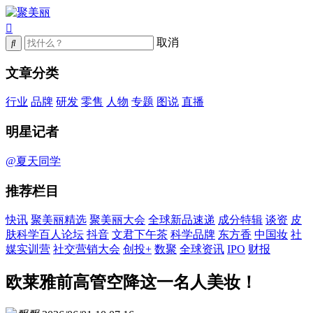
取消
文章分类
行业
品牌
研发
零售
人物
专题
图说
直播
明星记者
@夏天同学
推荐栏目
快讯
聚美丽精选
聚美丽大会
全球新品速递
成分特辑
谈资
皮
肤科学百人论坛
抖音
文君下午茶
科学品牌
东方香
中国妆
社
媒实训营
社交营销大会
创投+
数聚
全球资讯
IPO
财报
欧莱雅前高管空降这一名人美妆！