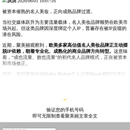
飘飘
2026/06/01 10:07:16
被资本催熟的名人美妆，正向成熟品牌过渡。
当社交媒体跃升为主要流量载体，名人美妆品牌顺势在欧美市
场兴起。但这类品牌因深度绑定个人IP，普遍存在被IP反噬的
潜在风险。
近期，聚美丽观察到，
欧美多家高估值名人美妆品牌正主动摆
脱IP依赖，朝着专业化、成熟化的商业品牌方向转型。
这意味
着，“成也流量、败也流量”的初代名人品牌模式，正在被资本
和市场修正。
其中，典型案例包括
Hailey Bieber
个人品牌
Rhode
顺利完成业
绩对赌
*
，并斩获2亿美元
（约合人民币14.4亿）
追加收购资
金，也让名人美妆赛道再度受到资本与市场瞩目。
验证您的手机号码
即可无限制查看聚美丽文章全文