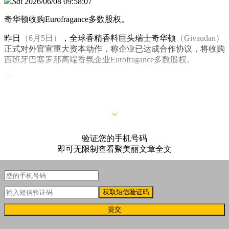
Sai
2026/06/08 09:58:07
奇华顿收购Eurofragance多数股权。
昨日
（6月5日）
，全球香精香料巨头瑞士奇华顿
（Givaudan）
正式对外官宣重大资本动作，称企业已达成合作协议，将收购
西班牙巴塞罗那高端香氛企业Eurofragance多数股权。
△图源：奇华顿官网
验证您的手机号码
即可无限制查看聚美丽文章全文
获取短信验证码
提交