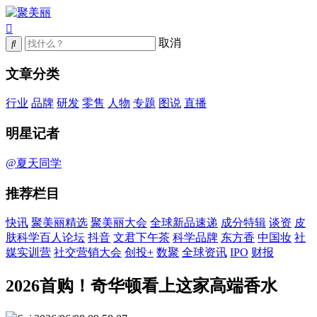
取消
文章分类
行业
品牌
研发
零售
人物
专题
图说
直播
明星记者
@夏天同学
推荐栏目
快讯
聚美丽精选
聚美丽大会
全球新品速递
成分特辑
谈资
皮
肤科学百人论坛
抖音
文君下午茶
科学品牌
东方香
中国妆
社
媒实训营
社交营销大会
创投+
数聚
全球资讯
IPO
财报
2026首购！奇华顿看上这家高端香水