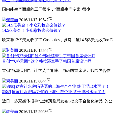
国内能生产面膜的工厂很多，“面膜生产专家”很少
℃
聚美丽
2016/11/17
19547
14.5亿美金！小众彩妆这么值钱？
欧莱雅12亿美元收了IT Cosmetics，雅诗兰黛14.5亿美元收To
℃
聚美丽
2016/11/16
12292
首创“气垫天团” 这个韩妆还牵手了韩国首席设计师
首创“气垫天团”、让丝芙兰青睐、与韩国首席设计师跨界合作....
℃
聚美丽
2016/11/15
8044
独家||这家让水密码受冤的上海生产企业 终于浮出水面了！
近日，多家媒体报导“上海药监局发布5批次不合格化妆品”的
℃
聚美丽
2016/11/15
29936