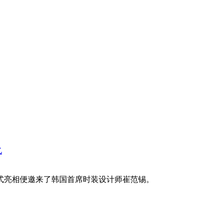
式亮相便邀来了韩国首席时装设计师崔范锡。