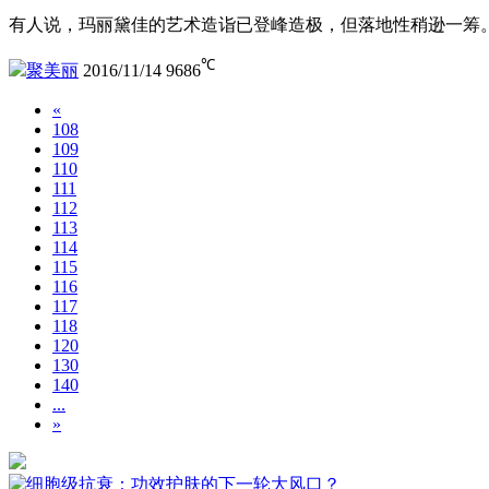
有人说，玛丽黛佳的艺术造诣已登峰造极，但落地性稍逊一筹
℃
聚美丽
2016/11/14
9686
«
108
109
110
111
112
113
114
115
116
117
118
120
130
140
...
»