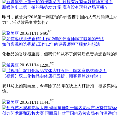
新媒体史上第一拍的强势发力”到底有没有玩好这场直播？
昨日，被誉为“2016第一网红“的Papi酱携手国内人气时尚博
力”，活动效果究竟如何?
℃
聚美丽
2016/11/11
6495
如何客观挑选香精?工作12年的评香师聊了聊她的想法
化妆品的香味很重要，但我们却从不了解背后负责挑选香味的
℃
聚美丽
2016/11/14
12201
【视频】双11化妆品实体店打五折，顾客竟然这样说！
双11马上如期而至，今年除了品牌在线上大打折扣，很多实体
惊。
℃
聚美丽
2016/11/11
11441
创办艺术展和彩妆大赛 玛丽黛佳对于国内彩妆市场有何深远价