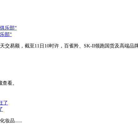
乐部”
全天交易额，截至11日10时许，百雀羚、SK-II领跑国货及高端
藏查看。
了
......