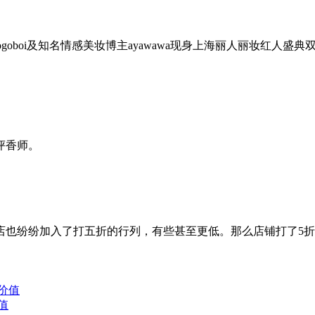
主gogoboi及知名情感美妆博主ayawawa现身上海丽人丽妆红
评香师。
店也纷纷加入了打五折的行列，有些甚至更低。那么店铺打了5
值