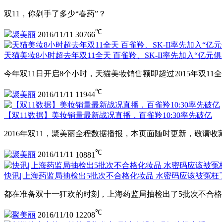
双11，你剁手了多少“春药”？
℃
聚美丽
2016/11/11
30766
天猫美妆8小时超去年双11全天 百雀羚、SK-II率先加入“亿元俱
今年双11日开启8个小时，天猫美妆销售额即超过2015年双11
℃
聚美丽
2016/11/11
11944
【双11数据】美妆销量最新战况直播，百雀羚10:30率先破亿
2016年双11，聚美丽全程数据播报，本页面随时更新，敬请收
℃
聚美丽
2016/11/11
10881
快讯||上海药监局抽检出5批次不合格化妆品 水密码应该被冤枉
都在准备双十一狂欢的时刻，上海药监局抽检出了5批次不合格化妆品
℃
聚美丽
2016/11/10
12208