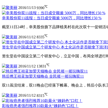
℃
聚美丽
2016/11/13
9390
幸美股份双11战报：当日成交额逾 5000万，同比增长150 %
截至11日24时，幸美股份旗下品牌植美村在此次双十一促销活动
℃
聚美丽
2016/11/12
8335
资生堂在中国成立第二个研发中心 本土化运作是否能拿下崇洋
资生堂在中国设立第二个研发中心，立足中国，布局全球进行
℃
聚美丽
2016/11/12
13831
韩后携王祖蓝加盟天猫晚会 全民摇一摇玩嗨双11
双11虽没结束，双11晚会已经落下帷幕。晚会上，韩后小队
℃
聚美丽
2016/11/12
8315
彩妆癌患者强烈推荐10款最火“姨妈色”口红！