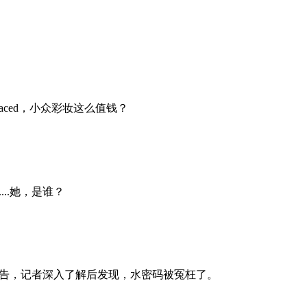
o Faced，小众彩妆这么值钱？
..她，是谁？
公告，记者深入了解后发现，水密码被冤枉了。