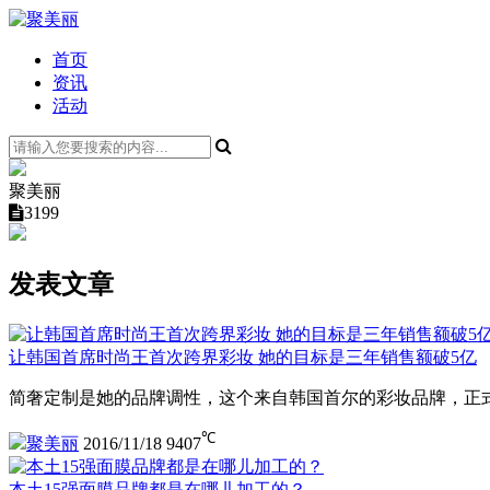
首页
资讯
活动
聚美丽
3199
发表文章
让韩国首席时尚王首次跨界彩妆 她的目标是三年销售额破5亿
简奢定制是她的品牌调性，这个来自韩国首尔的彩妆品牌，正
℃
聚美丽
2016/11/18
9407
本土15强面膜品牌都是在哪儿加工的？