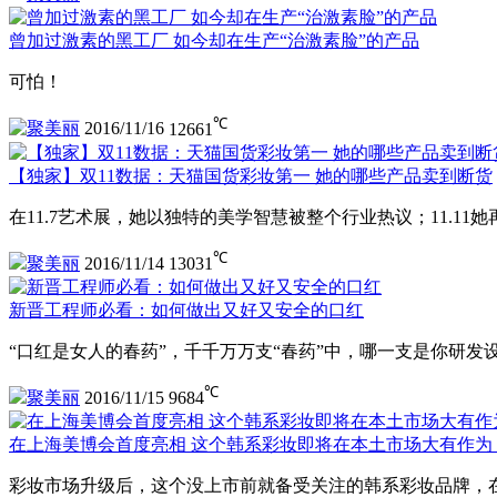
曾加过激素的黑工厂 如今却在生产“治激素脸”的产品
可怕！
℃
聚美丽
2016/11/16
12661
【独家】双11数据：天猫国货彩妆第一 她的哪些产品卖到断货
在11.7艺术展，她以独特的美学智慧被整个行业热议；11.
℃
聚美丽
2016/11/14
13031
新晋工程师必看：如何做出又好又安全的口红
“口红是女人的春药”，千千万万支“春药”中，哪一支是你研发设
℃
聚美丽
2016/11/15
9684
在上海美博会首度亮相 这个韩系彩妆即将在本土市场大有作为
彩妆市场升级后，这个没上市前就备受关注的韩系彩妆品牌，