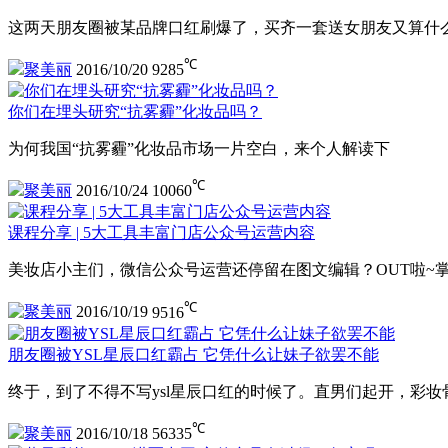
这两天朋友圈被某品牌口红刷爆了，买齐一套送女朋友又算什么
℃
聚美丽
2016/10/20
9285
你们在埋头研究“抗雾霾”化妆品吗？
为何我国“抗雾霾”化妆品市场一片空白，来个人解读下
℃
聚美丽
2016/10/24
10060
课程分享 | 5大工具丰富门店公众号运营内容
美妆店小主们，微信公众号运营还停留在图文编辑？OUT啦~
℃
聚美丽
2016/10/19
9516
朋友圈被YSL星辰口红霸占 它凭什么让妹子欲罢不能
终于，到了不得不写ysl星辰口红的时候了。直男们起开，彩妆
℃
聚美丽
2016/10/18
56335