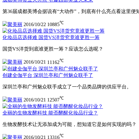
第36届成都美博会据说有“大动作”，到底有什么亮点看这里便
℃
聚美丽
2016/10/22
10885
化妆品店选择难 国货VS洋货究竟谁更胜一筹
国货VS洋货到底谁更胜一筹？应该怎么选呢？
℃
聚美丽
2016/10/21
11162
创建全伽平台 深圳兰亭和广州魅众联手了
深圳兰亭和广州魅众联手成立了一个品类品牌的供应平台。
℃
聚美丽
2016/10/21
12507
全丽的生物发酵科技 能否酵醒化妆品行业？
生物发酵技术让无添加成为可能，想知道它是如何实现的吗？
℃
聚美丽
2016/10/21
13316