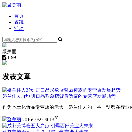
首页
资讯
活动
聚美丽
3199
发表文章
娇兰佳人3代+进口品形象店背后透露的专营店发展趋势
作为本土化妆品专营店的老大，娇兰佳人的一举一动都在行业内
℃
聚美丽
2016/10/22
9613
成都美博会五大亮点 引爆西部美业大未来