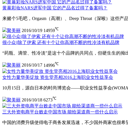
黄暴彩妆NARS进军中国 它的产品名过得了备案吗？
来赌个5毛吧，Orgasm（高潮）、Deep Throat（深喉）这
℃
聚美丽
2016/10/19
14959
很小众||除了伊索 还有十个让你高潮不断的性冷淡有机品牌
“药瓶、滴管、性冷淡”是这十个品牌的共同点，但硬生生的拗
℃
聚美丽
2016/10/17
14996
女性力量华美绽放 资生堂亮相2016上海职业女性益享会
10月15日，源自日本的时尚博览会——职业女性益享会(WOMAN
℃
聚美丽
2016/10/18
6273
三大外资电商平台败走中国市场 能给渠道商一些什么启示
中国的消费升级使得电子商务发展迅速，不少国外商家也很希