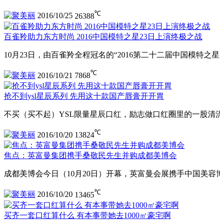
℃
聚美丽
2016/10/25
26388
百雀羚助力东方时尚 2016中国模特之星23日上演终极之战
10月23日，由百雀羚全程冠名的“2016第二十二届中国模特之
℃
聚美丽
2016/10/21
7868
抢不到ysl星辰系列 先用这十款国产唇膏开开胃
不买（买不起）YSL限量星辰口红，励志做口红圈里的一股清
℃
聚美丽
2016/10/20
13824
焦点：英富曼集团携手桑敬民先生并购成都美博会
成都美博会今日（10月20日）开幕，英富曼会展携手中国美
℃
聚美丽
2016/10/20
13465
买齐一套口红算什么 有本事带她去1000㎡豪宅啊