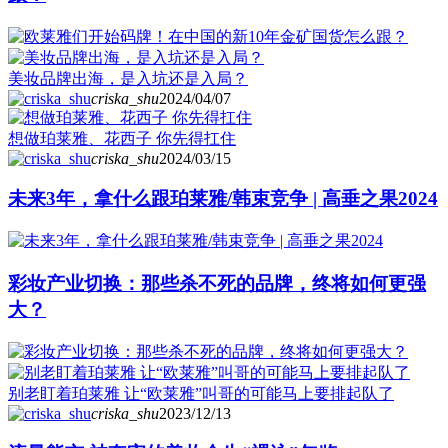
美妆品牌出海，是入坑还是入局？
criska_shu
2024/04/07
想做珀莱雅、花西子 你先得扛住
criska_shu
2024/03/15
未来3年，拿什么跟珀莱雅/韩束竞争 | 高垂之果2024
彩妆产业切换：那些杀不死的品牌，终将如何更强
大？
别老盯着珀莱雅 让“欧莱雅”叫哥的可能马上要排起队了
criska_shu
2023/12/13