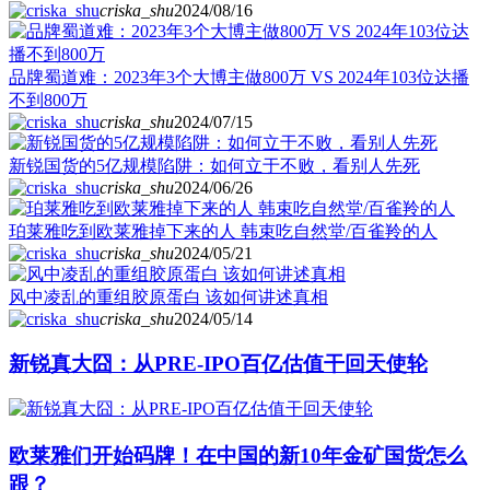
criska_shu
2024/08/16
品牌蜀道难：2023年3个大博主做800万 VS 2024年103位达播
不到800万
criska_shu
2024/07/15
新锐国货的5亿规模陷阱：如何立于不败，看别人先死
criska_shu
2024/06/26
珀莱雅吃到欧莱雅掉下来的人 韩束吃自然堂/百雀羚的人
criska_shu
2024/05/21
风中凌乱的重组胶原蛋白 该如何讲述真相
criska_shu
2024/05/14
新锐真大囧：从PRE-IPO百亿估值干回天使轮
欧莱雅们开始码牌！在中国的新10年金矿国货怎么
跟？