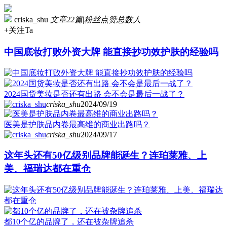
criska_shu
文章22篇
|
粉丝点赞总数人
+关注Ta
中国底妆打败外资大牌 能直接抄功效护肤的经验吗
2024国货美妆是否还有出路 会不会是最后一战了？
criska_shu
2024/09/19
医美是护肤品内卷最高维的商业出路吗？
criska_shu
2024/09/17
这年头还有50亿级别品牌能诞生？连珀莱雅、上
美、福瑞达都在重仓
都10个亿的品牌了，还在被杂牌追杀