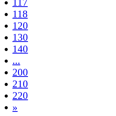
117
118
120
130
140
...
200
210
220
»