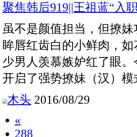
聚焦韩后919||王祖蓝“入
虽不是颜值担当，但撩妹
眸唇红齿白的小鲜肉，如
少男人羡慕嫉妒红了眼。
开启了强势撩妹（汉）模
木头
2016/08/29
«
288