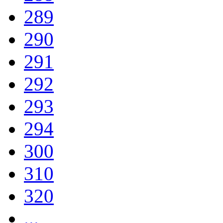
289
290
291
292
293
294
300
310
320
...