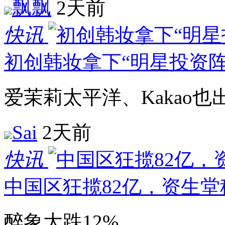
飘飘
2天前
快讯
初创韩妆拿下“明星投资阵
爱茉莉太平洋、Kakao也
Sai
2天前
快讯
中国区狂揽82亿，资生堂
醉象大跌12%。