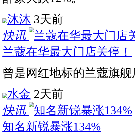
沐沐
3天前
快讯
兰蔻在华最大门店关停！
曾是网红地标的兰蔻旗舰
水金
2天前
快讯
知名新锐暴涨134%