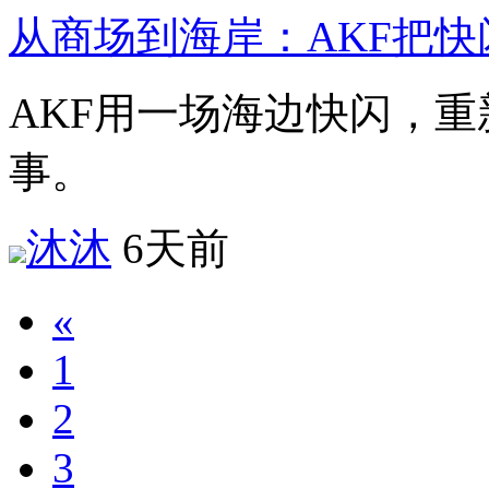
从商场到海岸：AKF把快
AKF用一场海边快闪，
事。
沐沐
6天前
«
1
2
3