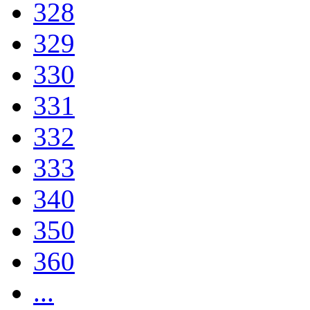
328
329
330
331
332
333
340
350
360
...