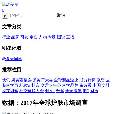
取消
文章分类
行业
品牌
研发
零售
人物
专题
图说
直播
明星记者
@夏天同学
推荐栏目
快讯
聚美丽精选
聚美丽大会
全球新品速递
成分特辑
谈资
皮
肤科学百人论坛
抖音
文君下午茶
科学品牌
东方香
中国妆
社
媒实训营
社交营销大会
创投+
数聚
全球资讯
IPO
财报
数据：2017年全球护肤市场调查