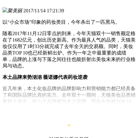
聚美丽
2017/11/14 17:21:39
以“小众市场”印象的药妆类目，今年杀出了一匹黑马。
随着2017年11月12日零点的到来，今年天猫双十一销售额定格
在了1682亿元，创出历史新高。作为最具人气的品类，天猫美
妆仅仅用了1时33分就完成了去年全天的交易额。同时，美妆
品类TOP 10也已经新鲜出炉。作为一年之中最重要的成绩
单，品牌的上涨与下落之间往往也能折射出美妆未来的行业格
局与动态。
本土
品牌
来势汹汹
薇诺娜
代表药妆逆袭
近几年来，本土化妆品牌的品牌影响力和营销能力都已经具备
了和国际品牌比肩的实力。去年双十一期间，天猫美妆品类销
量前十名中，有八个品牌都为本土品牌。而在今年的TOP 10
榜单中，国货依然表现强势，
百雀羚
蝉联第一、
自然堂
取代欧
莱雅成为亚军，第三名是宝洁旗下的SK-II。