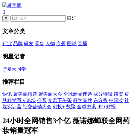
取消
文章分类
行业
品牌
研发
零售
人物
专题
图说
直播
明星记者
@夏天同学
推荐栏目
快讯
聚美丽精选
聚美丽大会
全球新品速递
成分特辑
谈资
皮
肤科学百人论坛
抖音
文君下午茶
科学品牌
东方香
中国妆
社
媒实训营
社交营销大会
创投+
数聚
全球资讯
IPO
财报
24小时全网销售3个亿 薇诺娜蝉联全网药
妆销量冠军