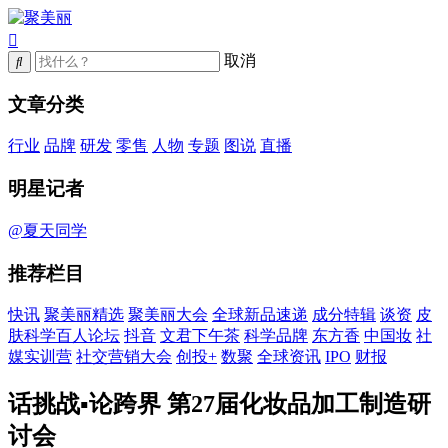
取消
文章分类
行业
品牌
研发
零售
人物
专题
图说
直播
明星记者
@夏天同学
推荐栏目
快讯
聚美丽精选
聚美丽大会
全球新品速递
成分特辑
谈资
皮
肤科学百人论坛
抖音
文君下午茶
科学品牌
东方香
中国妆
社
媒实训营
社交营销大会
创投+
数聚
全球资讯
IPO
财报
话挑战▪论跨界 第27届化妆品加工制造研
讨会