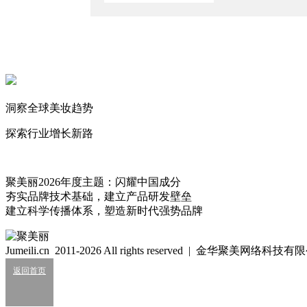
知名日企营业利润跌超41%
2026/8/7
“美妆英伟达”大涨36%！
2026/8/7
中国区狂揽82亿，资生堂稳了？
洞察全球美妆趋势
2026/8/6
探索行业增长新路
小小徐
你好哇，见到你很高兴
258
聚美丽2026年度主题：闪耀中国成分
夯实品牌技术基础，建立产品研发壁垒
细胞级抗衰：功效护肤的下一轮大风口？
建立科学传播体系，塑造新时代强势品牌
2026/07/24
业绩大涨，皮肤科巨头杀入全球美妆十强？
Jumeili.cn 2011-2026 All rights reserved | 金华聚美网络科
2026/07/24
返回首页
知名美妆进口商负债累累陷经营异常
2026/07/24