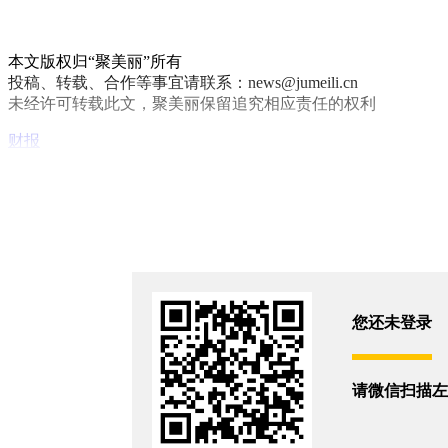
本文版权归“聚美丽”所有
投稿、转载、合作等事宜请联系：news@jumeili.cn
未经许可转载此文，聚美丽保留追究相应责任的权利
财报
你和11438位朋友浏览了这篇文章
评论
您还没有登录,
打开微信扫码登录
您还未登录
相关新闻
请微信扫描左
全球代工巨头上半年净利大增33.3%
2026/8/7