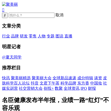
取消
文章分类
行业
品牌
研发
零售
人物
专题
图说
直播
明星记者
@夏天同学
推荐栏目
快讯
聚美丽精选
聚美丽大会
全球新品速递
成分特辑
谈资
皮
肤科学百人论坛
抖音
文君下午茶
科学品牌
东方香
中国妆
社
媒实训营
社交营销大会
创投+
数聚
全球资讯
IPO
财报
名臣健康发布半年报，业绩一路“红灯”不
容乐观