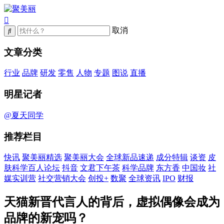
取消
文章分类
行业
品牌
研发
零售
人物
专题
图说
直播
明星记者
@夏天同学
推荐栏目
快讯
聚美丽精选
聚美丽大会
全球新品速递
成分特辑
谈资
皮
肤科学百人论坛
抖音
文君下午茶
科学品牌
东方香
中国妆
社
媒实训营
社交营销大会
创投+
数聚
全球资讯
IPO
财报
天猫新晋代言人的背后，虚拟偶像会成为
品牌的新宠吗？