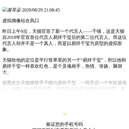
谢耳朵
2020/08/29 21:08:45
虚拟偶像站在风口
昨日上午9点，天猫官宣了新一个代言人——千喵，这是天猫
自2018年官宣首位代言人易烊千玺后的第二位代言人。而这位
代言人却并不是一个真人，而是以易烊千玺为原型的虚拟形
象。
天猫给他的定位是平行世界里的另一个“易烊千玺”，所以他和
易烊千玺一样喜欢红色，是个灵魂画手，热情、张扬、脑洞
大。
据悉此次天猫将联手千喵与易烊千玺，一同开启一个年轻基地
——天猫LXSH平行世界。在淘宝人生里与虚拟千玺拍照、参
加洋淘买家秀挑战赛、在千喵理想生活果园里种千禧果......虚
拟形象千喵的背后，是天猫发力年轻人群营销的新探索。
验证您的手机号码