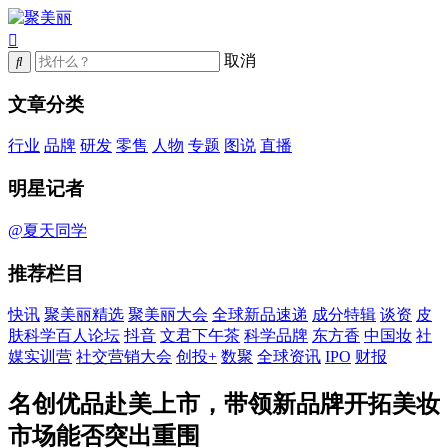
取消
文章分类
行业
品牌
研发
零售
人物
专题
图说
直播
明星记者
@夏天同学
推荐栏目
快讯
聚美丽精选
聚美丽大会
全球新品速递
成分特辑
谈资
皮
肤科学百人论坛
抖音
文君下午茶
科学品牌
东方香
中国妆
社
媒实训营
社交营销大会
创投+
数聚
全球资讯
IPO
财报
名创优品赴美上市，带领新品牌开拓美妆
市场能否突出重围