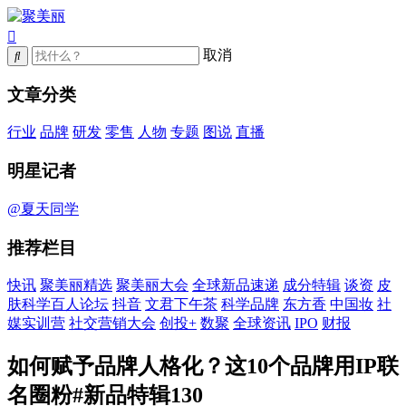
取消
文章分类
行业
品牌
研发
零售
人物
专题
图说
直播
明星记者
@夏天同学
推荐栏目
快讯
聚美丽精选
聚美丽大会
全球新品速递
成分特辑
谈资
皮
肤科学百人论坛
抖音
文君下午茶
科学品牌
东方香
中国妆
社
媒实训营
社交营销大会
创投+
数聚
全球资讯
IPO
财报
如何赋予品牌人格化？这10个品牌用IP联
名圈粉#新品特辑130