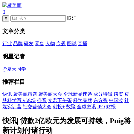
取消
文章分类
行业
品牌
研发
零售
人物
专题
图说
直播
明星记者
@夏天同学
推荐栏目
快讯
聚美丽精选
聚美丽大会
全球新品速递
成分特辑
谈资
皮
肤科学百人论坛
抖音
文君下午茶
科学品牌
东方香
中国妆
社
媒实训营
社交营销大会
创投+
数聚
全球资讯
IPO
财报
快讯| 贷款2亿欧元为发展可持续，Puig将
新计划付诸行动