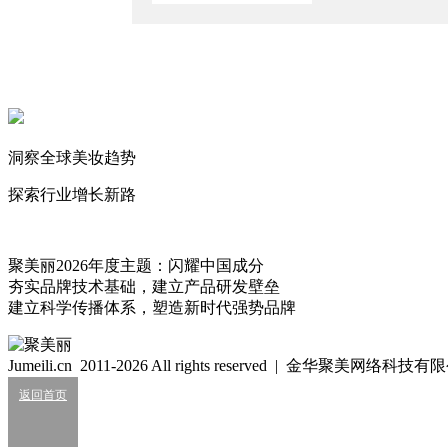
2026/8/4
创立7年的新锐美妆遭转手！
2026/7/10
新锐美妆品牌杀回来了？
2026/7/2
洞察全球美妆趋势
新锐彩妆“白月光”遭资本集体清仓！
2026/6/5
探索行业增长新路
言午
有趣可以当饭吃。
773
聚美丽2026年度主题：闪耀中国成分
夯实品牌技术基础，建立产品研发壁垒
建立科学传播体系，塑造新时代强势品牌
细胞级抗衰：功效护肤的下一轮大风口？
2026/07/24
Jumeili.cn 2011-2026 All rights reserved | 金华聚美网络科
业绩大涨，皮肤科巨头杀入全球美妆十强？
返回首页
2026/07/24
知名美妆进口商负债累累陷经营异常