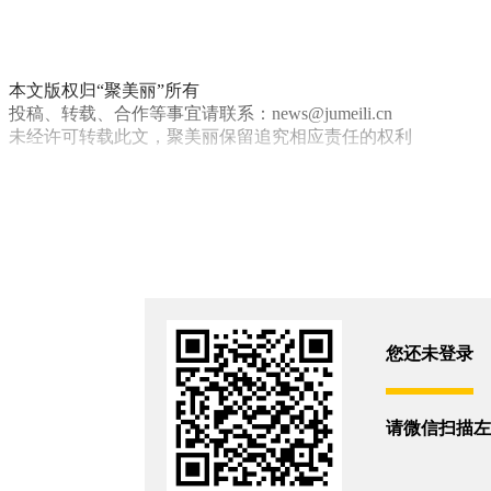
本文版权归“聚美丽”所有
投稿、转载、合作等事宜请联系：news@jumeili.cn
未经许可转载此文，聚美丽保留追究相应责任的权利
独立品牌 Indie Brand
新锐品牌
Ju30新锐品牌榜
你和19295位朋友浏览了这篇文章
评论
您还没有登录,
打开微信扫码登录
您还未登录
相关新闻
请微信扫描左
抖音爆款TOP1再度易主！