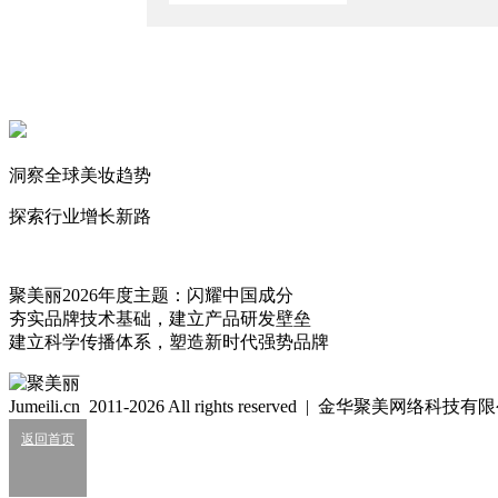
2026/4/16
强制执行超千万，高端美妆连锁暴雷！
2025/10/16
科学叙事困局下的高端突围怎么做？
2025/9/18
价格贵过香奈儿，国货高端香能成吗？
洞察全球美妆趋势
2025/4/14
探索行业增长新路
Echo
这里就是罗德岛。
79
聚美丽2026年度主题：闪耀中国成分
夯实品牌技术基础，建立产品研发壁垒
美素_MAYSU
建立科学传播体系，塑造新时代强势品牌
5
美由心生，素来不同
Jumeili.cn 2011-2026 All rights reserved | 金华聚美网络科
品牌简介
返回首页
美素MAYSU，源自上海，中国化妆品高端品牌，专为东方肌