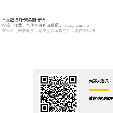
本文版权归“聚美丽”所有
投稿、转载、合作等事宜请联系：news@jumeili.cn
未经许可转载此文，聚美丽保留追究相应责任的权利
美素
高端
伽蓝（集团）股份有限公司
你和8794位朋友浏览了这篇文章
评论
您还没有登录,
打开微信扫码登录
您还未登录
相关新闻
请微信扫描左
估值160亿，巨头们争夺这一小众品牌