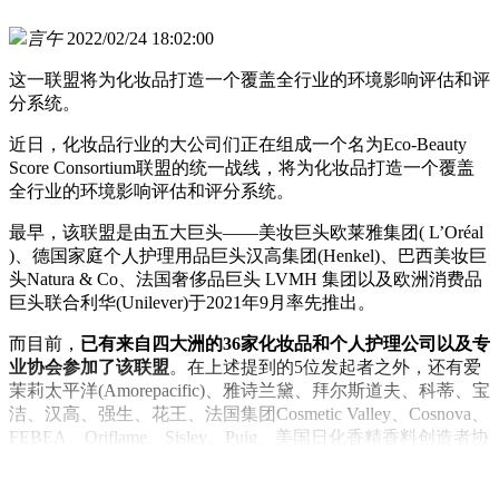
言午
2022/02/24 18:02:00
这一联盟将为化妆品打造一个覆盖全行业的环境影响评估和评
分系统。
近日，化妆品行业的大公司们正在组成一个名为Eco-Beauty
Score Consortium联盟的统一战线，将为化妆品打造一个覆盖
全行业的环境影响评估和评分系统。
最早，该联盟是由五大巨头——美妆巨头欧莱雅集团( L’Oréal
)、德国家庭个人护理用品巨头汉高集团(Henkel)、巴西美妆巨
头Natura & Co、法国奢侈品巨头 LVMH 集团以及欧洲消费品
巨头联合利华(Unilever)于2021年9月率先推出。
而目前，
已有来自四大洲的36家化妆品和个人护理公司以及专
业协会参加了该联盟
。在上述提到的5位发起者之外，还有爱
茉莉太平洋(Amorepacific)、雅诗兰黛、拜尔斯道夫、科蒂、宝
洁、汉高、强生、花王、法国集团Cosmetic Valley、Cosnova、
FEBEA、Oriflame、Sisley、Puig、美国日化香精香料创造者协
会(Fragrance Creators Association)等公司和协会。并且，联盟将
持续对其他公司和协会开放，无论公司的规模大小。