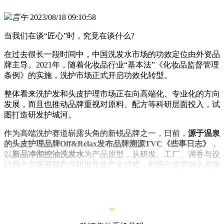
言午
2023/08/18 09:10:58
当我们在谈“匠心”时，究竟在谈什么?
在过去很长一段时间中，中国洗发水市场的功效定位由外资品
牌主导。2021年，随着化妆品行业“基本法”《化妆品监督管理
条例》的实施，洗护市场正式开启功效化转型。
整体看来洗护发和头皮护理市场正在向高端化、专业化的方向
发展，而且也推动品牌重视对原料、配方等科研层面投入，试
图打造研发护城河。
作为高端洗护赛道崭露头角的新锐品牌之一，日前，
源于温泉
的头皮护理品牌Off&Relax发布品牌溯源TVC《些事日志》
，
以
新品净彻控油洗发水
为产品原型，从研发、工厂、调香与设
计四个方面展现产品研发及生产全过程，把匠心追求融入品牌
和产品打造的每个细节，为亚洲油头养护问题提供创新性的解
决方案。