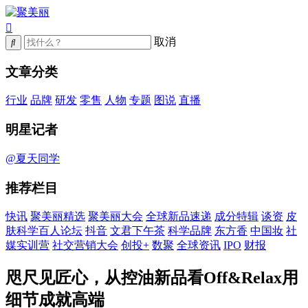
取消
文章分类
行业
品牌
研发
零售
人物
专题
图说
直播
明星记者
@夏天同学
推荐栏目
快讯
聚美丽精选
聚美丽大会
全球新品速递
成分特辑
谈资
皮
肤科学百人论坛
抖音
文君下午茶
科学品牌
东方香
中国妆
社
媒实训营
社交营销大会
创投+
数聚
全球资讯
IPO
财报
咫尺见匠心，从控油新品看Off&Relax用
细节成就高端