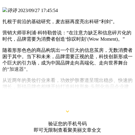
诗诗
2023/09/27 17:45:54
扎根于前沿的基础研究，麦吉丽再度亮出科研“利剑”。
营销大师菲利浦·科特勒曾说：“在注意力缺乏和信息碎片化的
时代，品牌需要为消费者创造‘惊叹时刻’(Wow Moment)。”
随着形形色色的商品构筑出一个巨大的信息茧房，无数消费者
困于其中。当下和未来，品牌需要正视的是，科技创新形成一
个巨大的引力场，成为中国品牌走向高端化、走向世界舞台
的“加速器”。
从近两年的美妆行业来看，功效护肤赛道呈现出稳步、快速的
增长，新锐品牌也相继开始打造科技形象;头部化妆品企业建
立科研高地，通过人才资源的有效整合、投入基础研究、产品
创新和升级等方式，拉高研发费用。
验证您的手机号码
即可无限制查看聚美丽文章全文