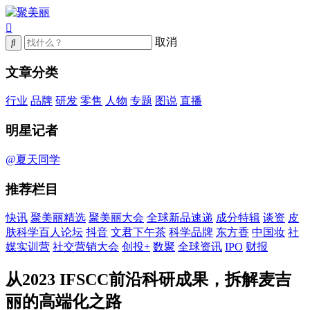
取消
文章分类
行业
品牌
研发
零售
人物
专题
图说
直播
明星记者
@夏天同学
推荐栏目
快讯
聚美丽精选
聚美丽大会
全球新品速递
成分特辑
谈资
皮
肤科学百人论坛
抖音
文君下午茶
科学品牌
东方香
中国妆
社
媒实训营
社交营销大会
创投+
数聚
全球资讯
IPO
财报
从2023 IFSCC前沿科研成果，拆解麦吉
丽的高端化之路