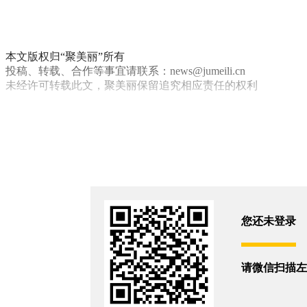
本文版权归“聚美丽”所有
投稿、转载、合作等事宜请联系：news@jumeili.cn
未经许可转载此文，聚美丽保留追究相应责任的权利
直播
你和7105位朋友浏览了这篇文章
评论
您还没有登录,
打开微信扫码登录
您还未登录
相关新闻
请微信扫描左
自然堂荣获首届《CMG直播电商盛典》年度直播品牌奖