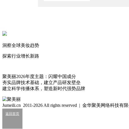
2026/3/28
骗局？美妆直播间“围猎”银发妈妈们
2026/4/8
厦门帮白牌直播间因虚假宣传被罚
2025/12/17
洞察全球美妆趋势
创业首秀GMV破55亿，央视解码蛋蛋选品密码
2025/11/15
探索行业增长新路
洋流
171
聚美丽2026年度主题：闪耀中国成分
夯实品牌技术基础，建立产品研发壁垒
建立科学传播体系，塑造新时代强势品牌
2026刚过半，20家美妆企业走向破产！
2026/07/27
Jumeili.cn 2011-2026 All rights reserved | 金华聚美网络科
5776万，新锐护发品牌易主！
返回首页
2026/07/25
备案半年破百，谁在领跑2026新原料“上半场”？