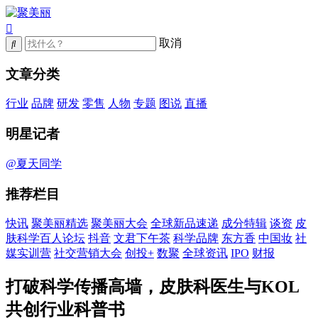
取消
文章分类
行业
品牌
研发
零售
人物
专题
图说
直播
明星记者
@夏天同学
推荐栏目
快讯
聚美丽精选
聚美丽大会
全球新品速递
成分特辑
谈资
皮
肤科学百人论坛
抖音
文君下午茶
科学品牌
东方香
中国妆
社
媒实训营
社交营销大会
创投+
数聚
全球资讯
IPO
财报
打破科学传播高墙，皮肤科医生与KOL
共创行业科普书