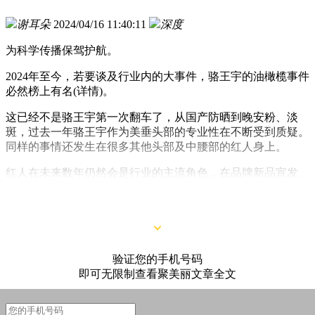
谢耳朵
2024/04/16 11:40:11
深度
为科学传播保驾护航。
2024年至今，若要谈及行业内的大事件，骆王宇的油橄榄事件
必然榜上有名(详情)。
这已经不是骆王宇第一次翻车了，从国产防晒到晚安粉、淡
斑，过去一年骆王宇作为美垂头部的专业性在不断受到质疑。
同样的事情还发生在很多其他头部及中腰部的红人身上。
红人在未来数年仍然会是行业的主流角色，在品牌新品宣发、
销售等方面都有着不可替代的作用，并且像李佳琦这样能给行
业带来巨大变量的超头，也很难再诞生第二个。
验证您的手机号码
即可无限制查看聚美丽文章全文