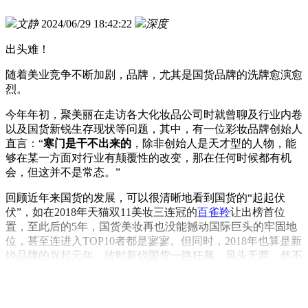
文静
2024/06/29 18:42:22
深度
出头难！
随着美业竞争不断加剧，品牌，尤其是国货品牌的洗牌愈演愈
烈。
今年年初，聚美丽在走访各大化妆品公司时就曾聊及行业内卷
以及国货新锐生存现状等问题，其中，有一位彩妆品牌创始人
直言：“
寒门是干不出来的
，除非创始人是天才型的人物，能
够在某一方面对行业有颠覆性的改变，那在任何时候都有机
会，但这并不是常态。”
回顾近年来国货的发展，可以很清晰地看到国货的“起起伏
伏”，如在2018年天猫双11美妆三连冠的
百雀羚
让出榜首位
置，至此后的5年，国货美妆再也没能撼动国际巨头的牢固地
位，甚至连进入TOP10者都是寥寥。但同时，2018年也算是新
锐品牌的兴起元年，彼时新锐国货一路狂飙，风头无两，然不
过几年光景，经典国货与新锐国货的竞争格局再一次发生了变
化：