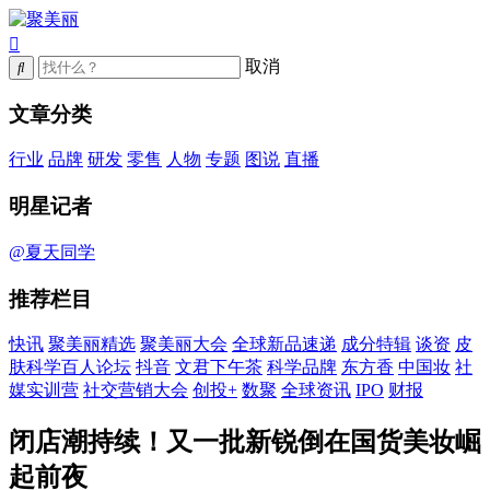
取消
文章分类
行业
品牌
研发
零售
人物
专题
图说
直播
明星记者
@夏天同学
推荐栏目
快讯
聚美丽精选
聚美丽大会
全球新品速递
成分特辑
谈资
皮
肤科学百人论坛
抖音
文君下午茶
科学品牌
东方香
中国妆
社
媒实训营
社交营销大会
创投+
数聚
全球资讯
IPO
财报
闭店潮持续！又一批新锐倒在国货美妆崛
起前夜