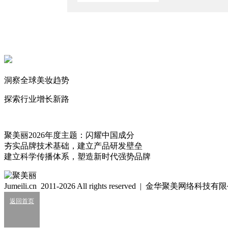
2026/8/7
中国区狂揽82亿，资生堂稳了？
2026/8/6
知名新锐暴涨134%
2026/8/6
洞察全球美妆趋势
Age
探索行业增长新路
250
细胞级抗衰：功效护肤的下一轮大风口？
聚美丽2026年度主题：闪耀中国成分
2026/07/24
夯实品牌技术基础，建立产品研发壁垒
建立科学传播体系，塑造新时代强势品牌
业绩大涨，皮肤科巨头杀入全球美妆十强？
2026/07/24
Jumeili.cn 2011-2026 All rights reserved | 金华聚美网络科
知名美妆进口商负债累累陷经营异常
返回首页
2026/07/24
知名洗护品牌陷致癌诉讼