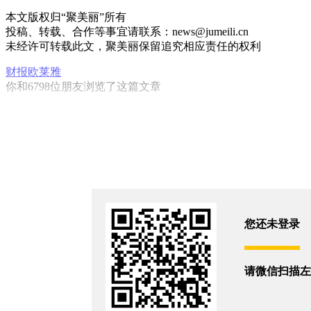
本文版权归“聚美丽”所有
投稿、转载、合作等事宜请联系：news@jumeili.cn
未经许可转载此文，聚美丽保留追究相应责任的权利
财报
欧莱雅
你和6798位朋友浏览了这篇文章
评论
您还没有登录,
打开微信扫码登录
相关新闻
您还未登录
知名日企营业利润跌超41%
请微信扫描左
2026/8/7
“美妆英伟达”大涨36%！