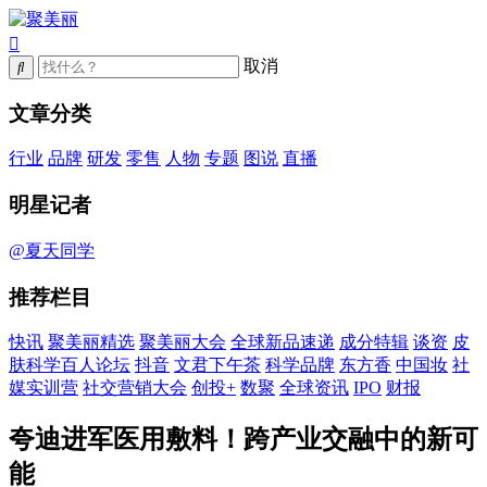
取消
文章分类
行业
品牌
研发
零售
人物
专题
图说
直播
明星记者
@夏天同学
推荐栏目
快讯
聚美丽精选
聚美丽大会
全球新品速递
成分特辑
谈资
皮
肤科学百人论坛
抖音
文君下午茶
科学品牌
东方香
中国妆
社
媒实训营
社交营销大会
创投+
数聚
全球资讯
IPO
财报
夸迪进军医用敷料！跨产业交融中的新可
能