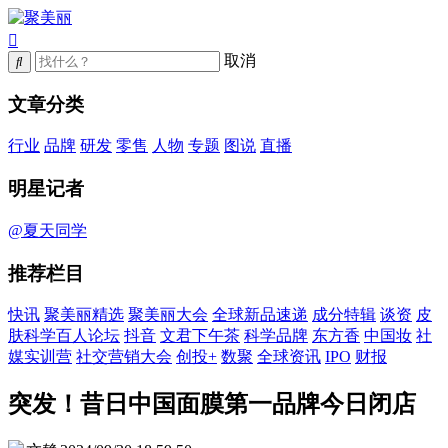
取消
文章分类
行业
品牌
研发
零售
人物
专题
图说
直播
明星记者
@夏天同学
推荐栏目
快讯
聚美丽精选
聚美丽大会
全球新品速递
成分特辑
谈资
皮
肤科学百人论坛
抖音
文君下午茶
科学品牌
东方香
中国妆
社
媒实训营
社交营销大会
创投+
数聚
全球资讯
IPO
财报
突发！昔日中国面膜第一品牌今日闭店