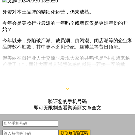
文静
2024/09/30 18:59:50
外资对本土品牌的精细化运营，仍未成熟。
今年会是美妆行业最难的一年吗？或者仅仅是更难年份的开
始？
今年以来，身陷破产潮、裁员潮、倒闭潮、闭店潮等的企业和
品牌数不胜数，其中更不乏贝玲妃、丝芙兰等昔日顶流。
聚美丽在跟行业人士交流时发现大家的共鸣也是“生意越来越
难做了！”，而让大家最具强烈体感的就是一茬接一茬的裁
员、闭店风波，这也预示着，一场有关美妆行业的大洗牌，近
在眼前。
验证您的手机号码
即可无限制查看聚美丽文章全文
获取短信验证码