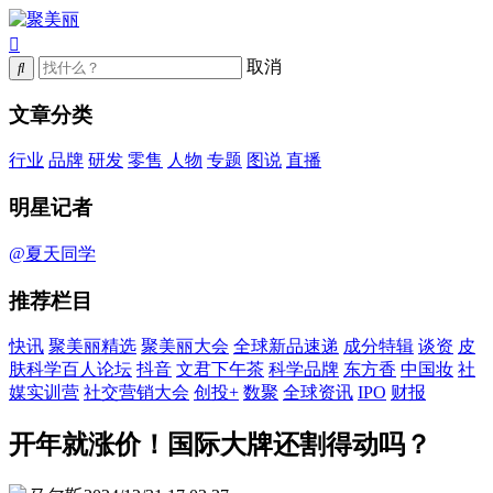
取消
文章分类
行业
品牌
研发
零售
人物
专题
图说
直播
明星记者
@夏天同学
推荐栏目
快讯
聚美丽精选
聚美丽大会
全球新品速递
成分特辑
谈资
皮
肤科学百人论坛
抖音
文君下午茶
科学品牌
东方香
中国妆
社
媒实训营
社交营销大会
创投+
数聚
全球资讯
IPO
财报
开年就涨价！国际大牌还割得动吗？