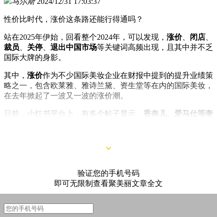
马尔斯
2024/12/31 17:03:37
性价比时代，涨价这条路还能行得通吗？
站在2025年伊始，回看整个2024年，可以发现，
涨价
、
闭店
、
裁员
、
关停
、
退出中国市场
等关键词高频出现，且其中并不乏
国际大牌的身影。
其中，
涨价
作为不少国际美妆企业在财报中提到的提升业绩策
略之一，包含欧莱雅、雅诗兰黛、资生堂等在内的国际美妆，
在去年掀起了一波又一波的涨价潮。
日前，小红书平台上，有多个帖子显示，
香奈儿、爱马仕等奢
侈品美妆线，希思黎Sisley、Elégance雅莉格丝蜜粉饼将于今
年1月1日起陆续开始涨价
。
验证您的手机号码
即可无限制查看聚美丽文章全文