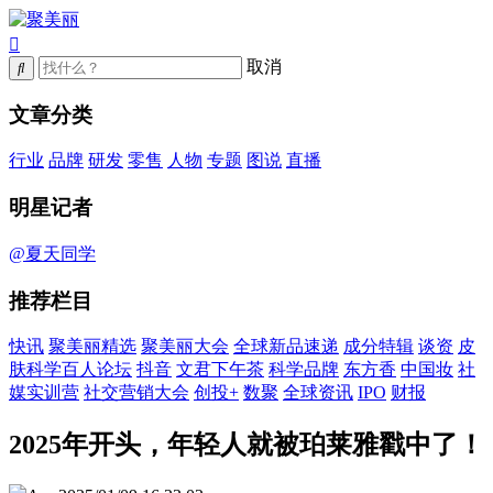
取消
文章分类
行业
品牌
研发
零售
人物
专题
图说
直播
明星记者
@夏天同学
推荐栏目
快讯
聚美丽精选
聚美丽大会
全球新品速递
成分特辑
谈资
皮
肤科学百人论坛
抖音
文君下午茶
科学品牌
东方香
中国妆
社
媒实训营
社交营销大会
创投+
数聚
全球资讯
IPO
财报
2025年开头，年轻人就被珀莱雅戳中了！