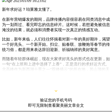
Age
2025/01/09 16:23:02
新年求好运？珀莱雅太懂了。
在新年营销爆发的期间，品牌传播内容很容易在同类消息中成
为一划而过、看完即忘的信息碎片。这时候，若想避免被信息
淹没的结果，就必须和消费者实现一次真正的情感互动。
比如，新年来临，人们往往怀揣着对新一年的美好期许，渴望
一个好兆头、一个新开始。扫尘、贴春联、放鞭炮等春节的传
统习俗，都是用来表达辞旧迎新、祈福纳祥的美好寓意。
而随着年轻群体崛起，现在大家求好兆头的形式也在更新，如
一句“在上班和上进中选择了上香”，正是流行的求好运方式。
北高峰作为新西湖十景之一“双峰插云”的所在地，其山顶的天
下第一财神庙是被视为灵气、财气集聚的地方，其实是恰好戳
中年轻消费者喜好的。
验证您的手机号码
即可无限制查看聚美丽文章全文