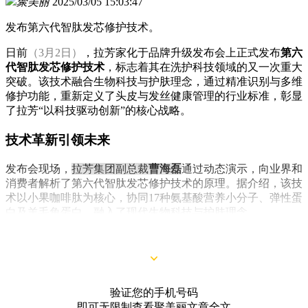
聚美丽
2025/03/05 15:03:47
发布第六代智肽发芯修护技术。
日前
（3月2日）
，拉芳家化于品牌升级发布会上正式发布
第六
代智肽发芯修护技术
，标志着其在洗护科技领域的又一次重大
突破。该技术融合生物科技与护肤理念，通过精准识别与多维
修护功能，重新定义了头皮与发丝健康管理的行业标准，彰显
了拉芳“以科技驱动创新”的核心战略。
技术革新引领未来
发布会现场，
拉芳集团副总裁
曹海磊
通过动态演示，向业界和
消费者解析了第六代智肽发芯修护技术的原理。据介绍，该技
术以小果咖啡肽为核心，协同17种氨基酸营养小分子、弹性蛋
白及羊毛角蛋白，融入了现代生物科技与护肤理念。
验证您的手机号码
即可无限制查看聚美丽文章全文