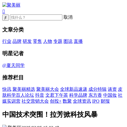
取消
文章分类
行业
品牌
研发
零售
人物
专题
图说
直播
明星记者
@夏天同学
推荐栏目
快讯
聚美丽精选
聚美丽大会
全球新品速递
成分特辑
谈资
皮
肤科学百人论坛
抖音
文君下午茶
科学品牌
东方香
中国妆
社
媒实训营
社交营销大会
创投+
数聚
全球资讯
IPO
财报
中国技术突围！拉芳掀科技风暴