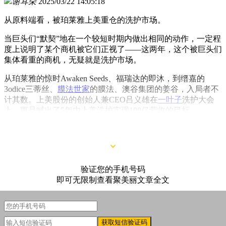
谢耳朵
2025/03/22 14:05:18
从原料端看，被珀莱雅上美重仓的洗护市场。
当巨头们“默契”地在一个较短时期内做出相同的动作，一定程
度上说明了某个商机被它们正视了——这两年，这个被巨头们
集体看重的商机，无疑就是洗护市场。
从珀莱雅的惊时Awaken Seeds、福瑞达的即沐，到缙嘉的
3odice三蒂丝、
膜法世家
的膜法、澳谷集团的姜谷，入局者不
计其数。上美股份的创始人兼CEO吕义雄在
一叶子
洗护大会
上，更是喊出了5年内上美洗护实现100亿营收的目标。
验证您的手机号码
即可无限制查看聚美丽文章全文
获取短信验证码