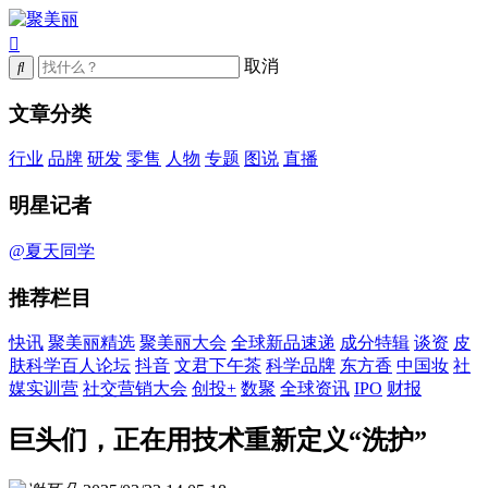
取消
文章分类
行业
品牌
研发
零售
人物
专题
图说
直播
明星记者
@夏天同学
推荐栏目
快讯
聚美丽精选
聚美丽大会
全球新品速递
成分特辑
谈资
皮
肤科学百人论坛
抖音
文君下午茶
科学品牌
东方香
中国妆
社
媒实训营
社交营销大会
创投+
数聚
全球资讯
IPO
财报
巨头们，正在用技术重新定义“洗护”