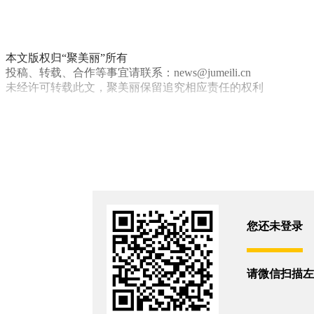
本文版权归“聚美丽”所有
投稿、转载、合作等事宜请联系：news@jumeili.cn
未经许可转载此文，聚美丽保留追究相应责任的权利
环亚
你和4196位朋友浏览了这篇文章
评论
您还没有登录,
打开微信扫码登录
您还未登录
相关新闻
请微信扫描左
当科研登顶行业心智，环亚集团如何为多品牌蓄力向上？