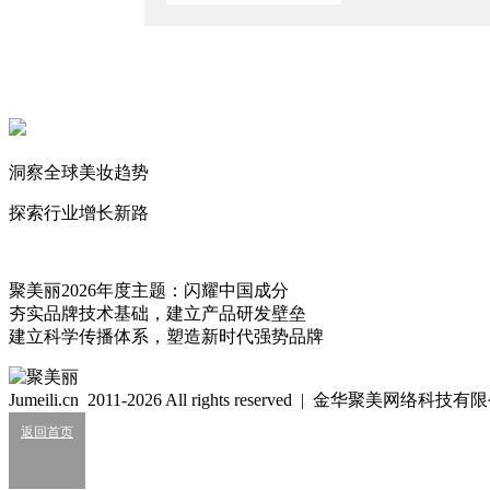
2024/5/24
迈向中国品牌的“信仰之跃”，TA传递向上的力量
2023/12/27
十周岁的滋源，凭什么仍然能蓬勃向上？
2023/11/1
洞察全球美妆趋势
恢复审核！环亚IPO迎来新进展
2023/6/25
探索行业增长新路
谢耳朵
不努力也不放弃。
443
聚美丽2026年度主题：闪耀中国成分
夯实品牌技术基础，建立产品研发壁垒
建立科学传播体系，塑造新时代强势品牌
细胞级抗衰：功效护肤的下一轮大风口？
2026/07/24
Jumeili.cn 2011-2026 All rights reserved | 金华聚美网络科
业绩大涨，皮肤科巨头杀入全球美妆十强？
返回首页
2026/07/24
知名美妆进口商负债累累陷经营异常