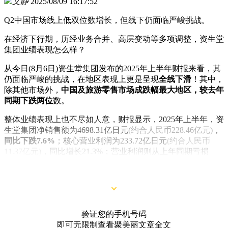
文静
2025/08/09 16:17:52
Q2中国市场线上低双位数增长，但线下仍面临严峻挑战。
在经济下行期，历经业务合并、高层变动等多项调整，资生堂
集团业绩表现怎么样？
从今日(8月6日)资生堂集团发布的2025年上半年财报来看，其
仍面临严峻的挑战，在地区表现上更是呈现
全线下滑
！其中，
除其他市场外，
中国及旅游零售市场成跌幅最大地区，较去年
同期下跌两位
数。
整体业绩表现上也不尽如人意，财报显示，2025年上半年，资
生堂集团净销售额为4698.31亿日元
(约合人民币228.46亿元)
，
同比下跌7.6%
；核心营业利润为233.72亿日元
(约合人民币
11.37亿元)
，同比增长21.3%；营业利润则从上年同期亏损
27.28亿日元
(约合人民币1.33亿元)
中恢复，由亏转盈，为
180.84亿日元
(约合人民币8.8亿元)
。
验证您的手机号码
即可无限制查看聚美丽文章全文