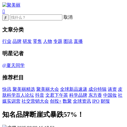
取消
文章分类
行业
品牌
研发
零售
人物
专题
图说
直播
明星记者
@夏天同学
推荐栏目
快讯
聚美丽精选
聚美丽大会
全球新品速递
成分特辑
谈资
皮
肤科学百人论坛
抖音
文君下午茶
科学品牌
东方香
中国妆
社
媒实训营
社交营销大会
创投+
数聚
全球资讯
IPO
财报
知名品牌断崖式暴跌57%！