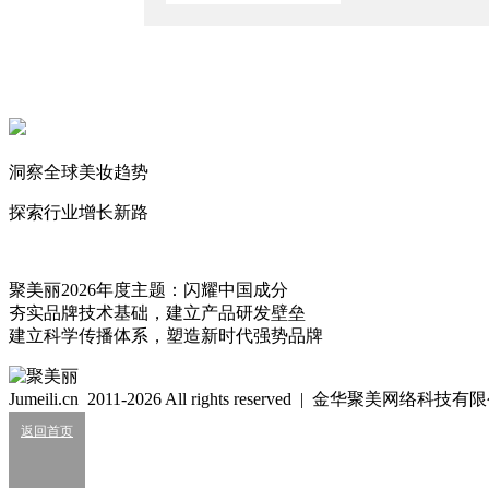
2025/12/23
花西子携手非遗传承人共创宋锦妆品，推动传统文化走进大众
2025/8/8
花西子联创飞慢离职！
2025/6/28
洞察全球美妆趋势
花西子上海首店开业，开启线上+线下融合发展新阶段
2025/6/23
探索行业增长新路
飘飘
468
聚美丽2026年度主题：闪耀中国成分
夯实品牌技术基础，建立产品研发壁垒
建立科学传播体系，塑造新时代强势品牌
细胞级抗衰：功效护肤的下一轮大风口？
2026/07/24
Jumeili.cn 2011-2026 All rights reserved | 金华聚美网络科
业绩大涨，皮肤科巨头杀入全球美妆十强？
返回首页
2026/07/24
知名美妆进口商负债累累陷经营异常