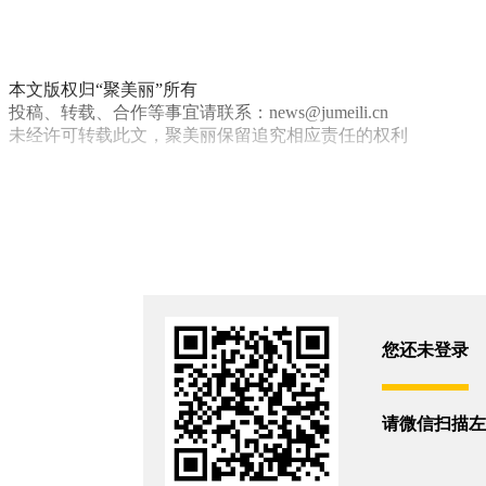
本文版权归“聚美丽”所有
投稿、转载、合作等事宜请联系：news@jumeili.cn
未经许可转载此文，聚美丽保留追究相应责任的权利
花西子
你和3473位朋友浏览了这篇文章
评论
您还没有登录,
打开微信扫码登录
您还未登录
相关新闻
请微信扫描左
首个！花西子入驻美国最大美妆零售平台Ulta Beauty