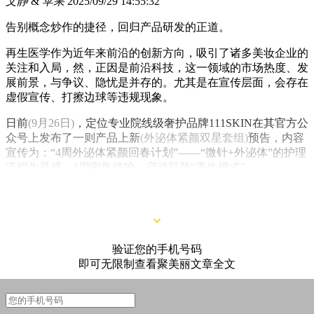
文静
&
苹果
2025/09/29 14:55:32
告别概念炒作的捷径，回归产品研发的正道。
再生医学作为近年来前沿的创新方向，吸引了诸多美妆企业的
关注和入局，然，正因是前沿科技，这一领域的市场热度、发
展前景，与争议、隐忧是并存的。尤其是在宣传层面，会存在
虚假宣传、打擦边球等违规现象。
日前
(9月26日)
，定位专业院线级奢护品牌111SKIN在其官方公
众号上发布了一则产品上新
(外泌体紧颜双星套组)
预告，内容
宣传为：“4周外泌体紧颜回春计划”——“微针+外泌体”的护理
流程为灵感，4周密集修护，启动肌肤“再生模式”。
验证您的手机号码
即可无限制查看聚美丽文章全文