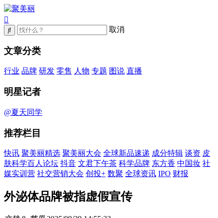
取消
文章分类
行业
品牌
研发
零售
人物
专题
图说
直播
明星记者
@夏天同学
推荐栏目
快讯
聚美丽精选
聚美丽大会
全球新品速递
成分特辑
谈资
皮
肤科学百人论坛
抖音
文君下午茶
科学品牌
东方香
中国妆
社
媒实训营
社交营销大会
创投+
数聚
全球资讯
IPO
财报
外泌体品牌被指虚假宣传