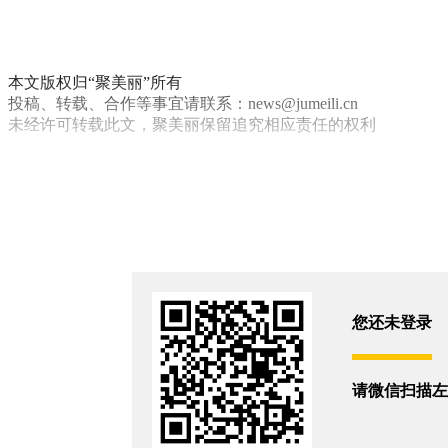
本文版权归“聚美丽”所有
投稿、转载、合作等事宜请联系：news@jumeili.cn
未经许可转载此文，聚美丽保留追究相应责任的权利
闭店
爱茉莉太平洋
你和3892位朋友浏览了这篇文章
评论
您还没有登录,
打开微信扫码登录
您还未登录
相关新闻
请微信扫描左
雪花秀卖成“白菜价”，中国区仍跌10%