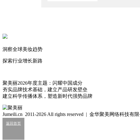
2026/7/30
又一个名人美妆撑不住了！
2026/7/31
卖厂回血，TOP级美妆剑指全球前三
2026/7/27
洞察全球美妆趋势
线下美妆店“关停潮“要来了？
2026/7/6
探索行业增长新路
tt
90
聚美丽2026年度主题：闪耀中国成分
夯实品牌技术基础，建立产品研发壁垒
建立科学传播体系，塑造新时代强势品牌
细胞级抗衰：功效护肤的下一轮大风口？
2026/07/24
Jumeili.cn 2011-2026 All rights reserved | 金华聚美网络科
美妆龙头代工厂净利连涨4年
2026/07/22
返回首页
业绩大涨，皮肤科巨头杀入全球美妆十强？