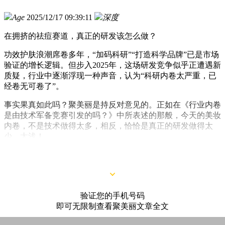
Age
2025/12/17 09:39:11
深度
在拥挤的祛痘赛道，真正的研发该怎么做？
功效护肤浪潮席卷多年，“加码科研”“打造科学品牌”已是市场
验证的增长逻辑。但步入2025年，这场研发竞争似乎正遭遇新
质疑，行业中逐渐浮现一种声音，认为“科研内卷太严重，已
经卷无可卷了”。
事实果真如此吗？聚美丽是持反对意见的。正如在《行业内卷
是由技术军备竞赛引发的吗？》中所表述的那般，今天的美妆
内卷，不是技术做得太多，相反，恰恰是真正的研发做得太
少、太浅！
那么，新的问题随之而来：该如何跳出这种浅层内卷？
验证您的手机号码
即可无限制查看聚美丽文章全文