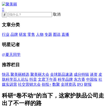
取消
文章分类
行业
品牌
研发
零售
人物
专题
图说
直播
明星记者
@夏天同学
推荐栏目
快讯
聚美丽精选
聚美丽大会
全球新品速递
成分特辑
谈资
皮
肤科学百人论坛
抖音
文君下午茶
科学品牌
东方香
中国妆
社
媒实训营
社交营销大会
创投+
数聚
全球资讯
IPO
财报
科研“卷不动”的当下，这家护肤品公司走
出了不一样的路