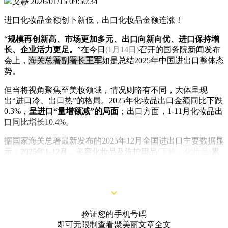
文静
2026/01/15 09:50:34
进口化妆品金额创下新低，出口化妆品金额连涨！
“
规模再创新高、市场更加多元、出口向新向优、进口保持增
长、企业活力更足。
”在今日
(1月14日)
召开的国务院新闻发布
会上，
海关总署副署长
王军
如是总结2025年中国进出口整体态
势。
但当将视角聚焦至美妆领域，情况则略有不同，大体呈现
出“进口冷、出口热”的格局。2025年化妆品出口金额同比下跌
0.3%，
呈进口“量增额减”的局面
；出口方面，1-11月化妆品出
口同比增长10.4%。
据国家海关总署最新发布的2025年12月全国进出口主要数据显
示：2025年1-12月，美容化妆品及洗护用品
(下称：化妆品)
累
计进口数量为34.8万吨，较上年同比增长7.2%；累计进口金额
为1157.1亿元，同比微跌0.3%。
验证您的手机号码
即可无限制查看聚美丽文章全文