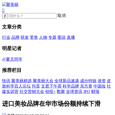
取消
文章分类
行业
品牌
研发
零售
人物
专题
图说
直播
明星记者
@夏天同学
推荐栏目
快讯
聚美丽精选
聚美丽大会
全球新品速递
成分特辑
谈资
皮
肤科学百人论坛
抖音
文君下午茶
科学品牌
东方香
中国妆
社
媒实训营
社交营销大会
创投+
数聚
全球资讯
IPO
财报
进口美妆品牌在华市场份额持续下滑