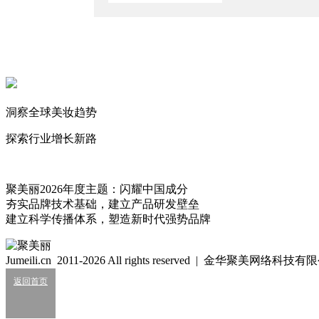
国货美妆终于开始像大公司了？
2026/7/30
突发！LVMH北美高层”换血”
2026/7/23
Puig抢了雅诗兰黛老将
洞察全球美妆趋势
2026/7/21
探索行业增长新路
沐沐
211
聚美丽2026年度主题：闪耀中国成分
夯实品牌技术基础，建立产品研发壁垒
细胞级抗衰：功效护肤的下一轮大风口？
建立科学传播体系，塑造新时代强势品牌
2026/07/24
业绩大涨，皮肤科巨头杀入全球美妆十强？
Jumeili.cn 2011-2026 All rights reserved | 金华聚美网络科
2026/07/24
返回首页
知名美妆进口商负债累累陷经营异常
2026/07/24