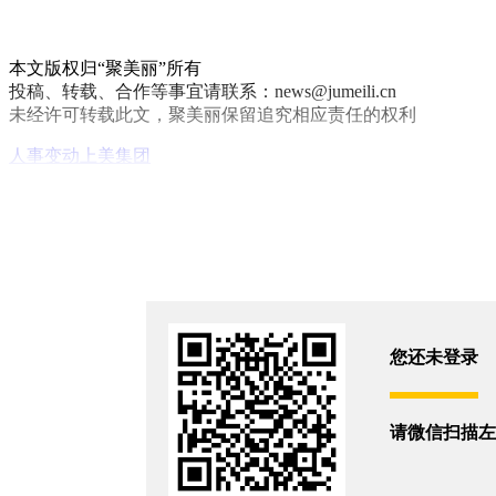
本文版权归“聚美丽”所有
投稿、转载、合作等事宜请联系：news@jumeili.cn
未经许可转载此文，聚美丽保留追究相应责任的权利
人事变动
上美集团
你和3302位朋友浏览了这篇文章
评论
您还没有登录,
打开微信扫码登录
您还未登录
相关新闻
请微信扫描左
一月三次，LV投资的彩妆高层大变动！
2026/7/31