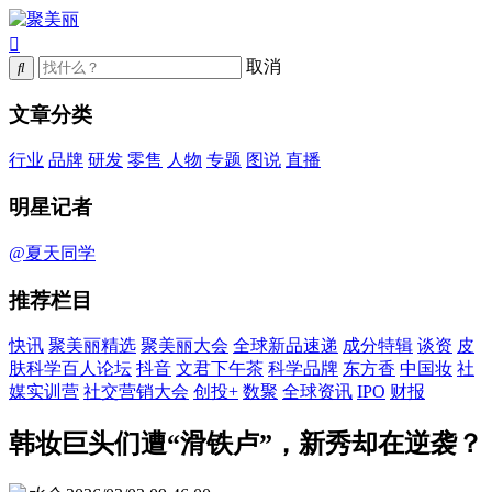
取消
文章分类
行业
品牌
研发
零售
人物
专题
图说
直播
明星记者
@夏天同学
推荐栏目
快讯
聚美丽精选
聚美丽大会
全球新品速递
成分特辑
谈资
皮
肤科学百人论坛
抖音
文君下午茶
科学品牌
东方香
中国妆
社
媒实训营
社交营销大会
创投+
数聚
全球资讯
IPO
财报
韩妆巨头们遭“滑铁卢”，新秀却在逆袭？