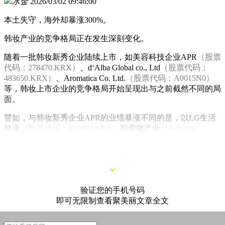
水金
2026/03/02 09:46:00
本土失守，海外却暴涨300%。
韩妆产业的竞争格局正在发生深刻变化。
随着一批韩妆新秀企业陆续上市，如美容科技企业APR
（股票
代码：278470.KRX）
、d‘Alba Global co., Ltd
（股票代码：
483650.KRX）
、Aromatica Co. Ltd.
（股票代码：A0015N0）
等，韩妆上市企业的竞争格局开始呈现出与之前截然不同的局
面。
譬如，与韩妆新秀企业APR的业绩暴涨不同的是，以LG生活
健康
（股票代码：051900.KRX）
和爱敬产业
（Aekyung
Industrial Co Ltd，股票代码：018250.KRX）
为代表的韩妆老
牌巨头，深陷核心业务下滑与战略收缩的泥潭。
验证您的手机号码
即可无限制查看聚美丽文章全文