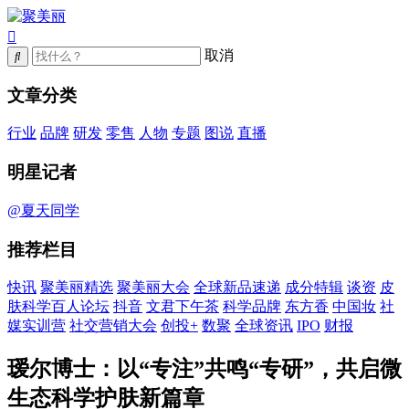
取消
文章分类
行业
品牌
研发
零售
人物
专题
图说
直播
明星记者
@夏天同学
推荐栏目
快讯
聚美丽精选
聚美丽大会
全球新品速递
成分特辑
谈资
皮
肤科学百人论坛
抖音
文君下午茶
科学品牌
东方香
中国妆
社
媒实训营
社交营销大会
创投+
数聚
全球资讯
IPO
财报
瑷尔博士：以“专注”共鸣“专研”，共启微
生态科学护肤新篇章