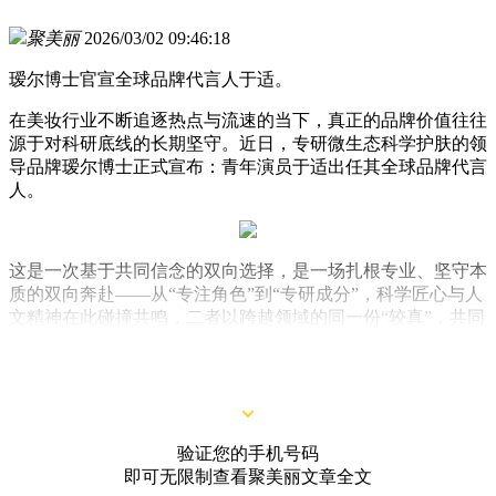
聚美丽
2026/03/02 09:46:18
瑷尔博士官宣全球品牌代言人于适。
在美妆行业不断追逐热点与流速的当下，真正的品牌价值往往
源于对科研底线的长期坚守。近日，专研微生态科学护肤的领
导品牌瑷尔博士正式宣布：青年演员于适出任其全球品牌代言
人。
这是一次基于共同信念的双向选择，是一场扎根专业、坚守本
质的双向奔赴——从“专注角色”到“专研成分”，科学匠心与人
文精神在此碰撞共鸣，二者以跨越领域的同一份“较真”，共同
传递关于时间、专注与内在力量的价值主张，诠释了专业主义
在当下的珍贵意义。
验证您的手机号码
即可无限制查看聚美丽文章全文