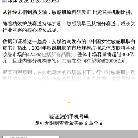
沐沐
2026/03/28 18:30:50
从神经末梢到肠皮轴，敏感肌原料研发正上演深层机制比拼。
随着功效护肤赛道持续扩容，敏感肌早已从细分赛道，成长为
行业竞逐的核心增长战场。
数据印证着这一趋势：艾媒咨询发布的《中国女性敏感肌肤白
皮书》指出，2024年敏感肌肤的市场规模占据总体皮肤科学化
妆品市场的42.4%
(包括所有品牌)
，整体市场容量将超过300亿
元，且业内部分机构更预计其潜在空间有望突破2000亿元。
聚美丽观察到，在如此庞大的市场需求下，行业对敏感肌护理
原料的科学性、有效性与安全性提出了更高要求，这类原料开
发正从传统的表层舒缓，向机制修护、内源调理、微生态平衡
等更深层的机理加速突围。
验证您的手机号码
即可无限制查看聚美丽文章全文