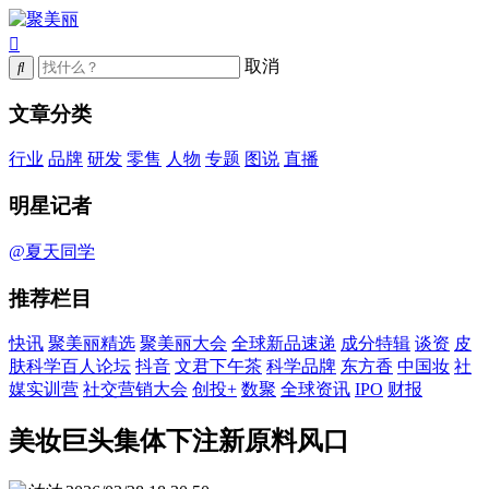
取消
文章分类
行业
品牌
研发
零售
人物
专题
图说
直播
明星记者
@夏天同学
推荐栏目
快讯
聚美丽精选
聚美丽大会
全球新品速递
成分特辑
谈资
皮
肤科学百人论坛
抖音
文君下午茶
科学品牌
东方香
中国妆
社
媒实训营
社交营销大会
创投+
数聚
全球资讯
IPO
财报
美妆巨头集体下注新原料风口