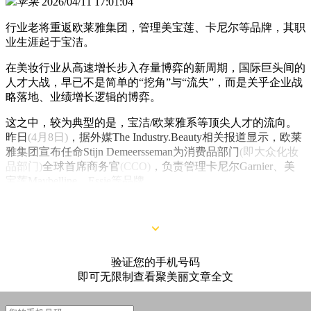
苹果
2026/04/11 17:01:04
行业老将重返欧莱雅集团，管理美宝莲、卡尼尔等品牌，其职
业生涯起于宝洁。
在美妆行业从高速增长步入存量博弈的新周期，国际巨头间的
人才大战，早已不是简单的“挖角”与“流失”，而是关乎企业战
略落地、业绩增长逻辑的博弈。
这之中，较为典型的是，宝洁/欧莱雅系等顶尖人才的流向。
昨日
(4月8日)
，据外媒The Industry.Beauty相关报道显示，欧莱
雅集团宣布任命Stijn Demeersseman为消费品部门
(即大众化妆
品部门)
全球首席商务官
(CCO)
，负责管理卡尼尔Garnier、美
宝莲Maybelline、Essie等品牌。
验证您的手机号码
即可无限制查看聚美丽文章全文