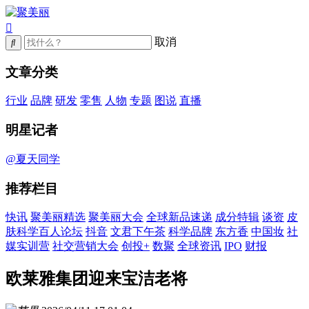
取消
文章分类
行业
品牌
研发
零售
人物
专题
图说
直播
明星记者
@夏天同学
推荐栏目
快讯
聚美丽精选
聚美丽大会
全球新品速递
成分特辑
谈资
皮
肤科学百人论坛
抖音
文君下午茶
科学品牌
东方香
中国妆
社
媒实训营
社交营销大会
创投+
数聚
全球资讯
IPO
财报
欧莱雅集团迎来宝洁老将