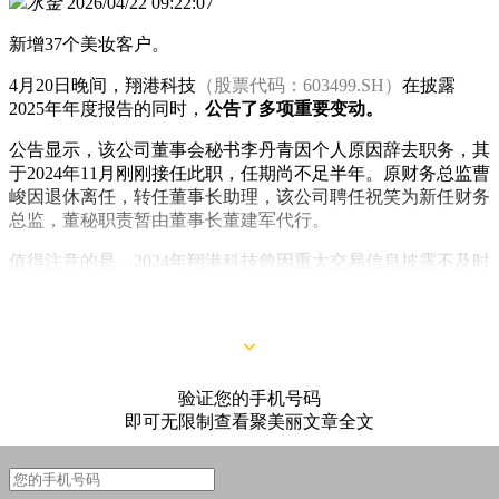
水金
2026/04/22 09:22:07
新增37个美妆客户。
4月20日晚间，翔港科技
（股票代码：603499.SH）
在披露
2025年年度报告的同时，
公告了多项重要变动。
公告显示，该公司董事会秘书李丹青因个人原因辞去职务，其
于2024年11月刚刚接任此职，任期尚不足半年。原财务总监曹
峻因退休离任，转任董事长助理，该公司聘任祝笑为新任财务
总监，董秘职责暂由董事长董建军代行。
值得注意的是，2024年翔港科技曾因重大交易信息披露不及时
被监管关注，此番财务与信披关键岗位密集调整，或透露出该
公司强化合规治理的意图。
验证您的手机号码
即可无限制查看聚美丽文章全文