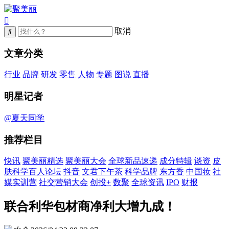
取消
文章分类
行业
品牌
研发
零售
人物
专题
图说
直播
明星记者
@夏天同学
推荐栏目
快讯
聚美丽精选
聚美丽大会
全球新品速递
成分特辑
谈资
皮
肤科学百人论坛
抖音
文君下午茶
科学品牌
东方香
中国妆
社
媒实训营
社交营销大会
创投+
数聚
全球资讯
IPO
财报
联合利华包材商净利大增九成！