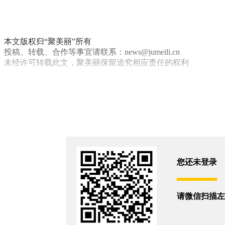
本文版权归“聚美丽”所有
投稿、转载、合作等事宜请联系：news@jumeili.cn
未经许可转载此文，聚美丽保留追究相应责任的权利
珀莱雅
财报
你和4912位朋友浏览了这篇文章
评论
您还没有登录,
打开微信扫码登录
您还未登录
相关新闻
请微信扫描左
全球代工巨头上半年净利大增33.3%