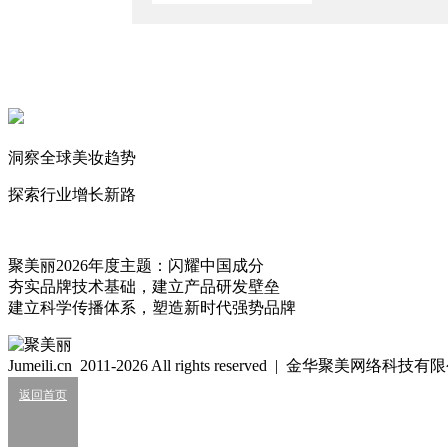
2026/8/7
知名日企营业利润跌超41%
2026/8/7
“美妆英伟达”大涨36%！
2026/8/7
洞察全球美妆趋势
中国区狂揽82亿，资生堂稳了？
2026/8/6
探索行业增长新路
文静
269
聚美丽2026年度主题：闪耀中国成分
夯实品牌技术基础，建立产品研发壁垒
建立科学传播体系，塑造新时代强势品牌
细胞级抗衰：功效护肤的下一轮大风口？
2026/07/24
Jumeili.cn 2011-2026 All rights reserved | 金华聚美网络科
业绩大涨，皮肤科巨头杀入全球美妆十强？
返回首页
2026/07/24
知名美妆进口商负债累累陷经营异常