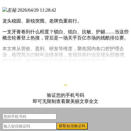
左祐
2026/04/29 11:28:42
龙头稳固、新锐突围、老牌负重前行。
一支牙膏卷到什么程度？锁白、炫白、抗敏、护龈……当这些
概念轮番登上热搜，背后是一场关乎百亿市场的残酷排位赛。
本文将从营收、盈利、研发等维度，聚焦国内各口腔护理企
业，梳理其2025财年业绩表现，发现目前行业呈现头部微增、
新锐高增，腰尾部则在存量厮杀中艰难喘息的情况。
验证您的手机号码
即可无限制查看聚美丽文章全文
获取短信验证码